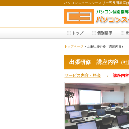
パソコンスクールシースリー五反田教室
トップ
個別指導
トップページ
> 出張社員研修（講座内容）
出張研修 講座内容
（
社
サービス内容・料金
→
講座内容